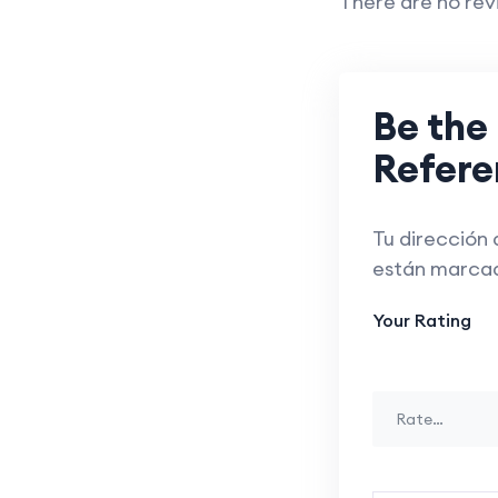
There are no rev
Be the 
Refere
Tu dirección 
están marca
Your Rating
Rate…